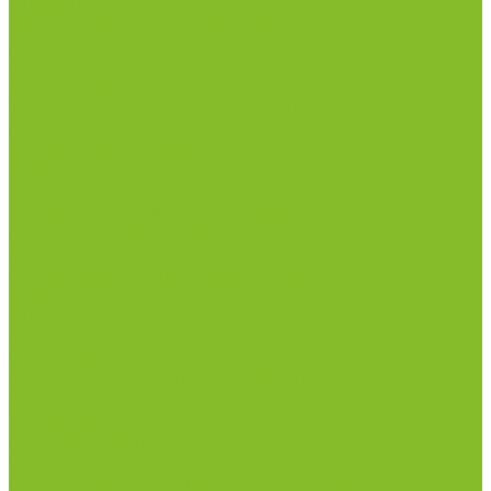
инфекциями
Оборудование для дезинфекции
Дозаторы (диспенсеры) контактные и
бесконтактные
Маски и средства индивидуальной защиты
Термометры бесконтактные инфракрасные
Посуда лабораторная
Лабораторная посуда из пластика
Лабораторная посуда из стекла
Ареометры
Лабораторная посуда из фарфора
Приборы и оборудование
Микроскопы
Общелабораторное оборудование
Аквадистилляторы
Анализаторы
Бани лабораторные, колбонагреватели
Вискозиметры
Мешалки магнитные, перемешивающие
устройства
Нитратометры
Печи муфельные
Плиты нагревательные
Прочее лабораторное оборудование