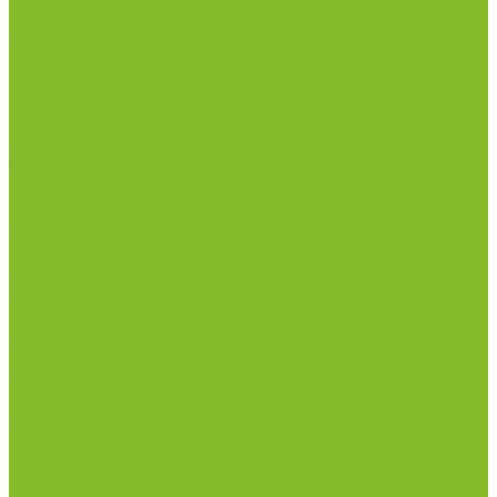
рН-метры, иономеры, кондуктометры
Спектрофотометры и рефрактометры
Стерилизаторы
Сушильные шкафы (лабораторные)
Термостаты
Центрифуги
Приборы для дорожно-строительных
лабораторий
Приборы для молочной промышленности
Анализаторы влажности
Анализаторы качества молока
Анализаторы соматических клеток
Метод Кьельдаля (определение азота и белка)
Приборы для хлебопекарной промышленности
Приборы ПЧП и комплектующие к ним
Весы лабораторные
Пищевые добавки
Мебель лабораторная
Вытяжные шкафы
Мебель для кабинетов химии/физики
Мойки лабораторные
Раздевалки
Стеллажи