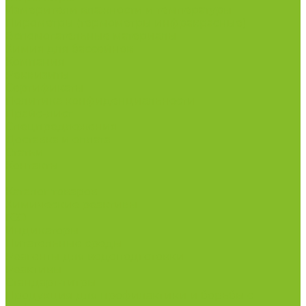
Измерители влажности и температуры
Пирометры (термометры инфракрасные)
Вспомогательные материалы
Химия для бассейнов
Компания
Реквизиты
Сертификаты
Политика конфиденциальности
Прайс-лист
Спецпредложения
Доставка и оплата
Статьи
Контакты
...
Каталог товаров
Химические реактивы
ГСО
Индикаторы
Питательные среды
Реагенты для водоподготовки
Реактивы
Стандарт-титры
Продукция для профилактики и борьбы с