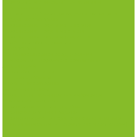
Дозаторы (диспенсеры) контактные и
бесконтактные
Маски и средства индивидуальной защиты
Посуда лабораторная
Лабораторная посуда из пластика
Лабораторная посуда из стекла
Лабораторная посуда из фарфора
Приборы и оборудование
Микроскопы
Общелабораторное оборудование
Приборы для дорожно-строительных
лабораторий
Весы лабораторные
Пищевые добавки
Мебель лабораторная
Вытяжные шкафы
Мебель для кабинетов химии/физики
Мойки лабораторные
Дезинфицирующие средства
Дезинфекционные коврики
Дезинфицирующие средства с альдегидами
Кожные антисептики, готовые растворы (спреи)
Термометры
Гигрометры