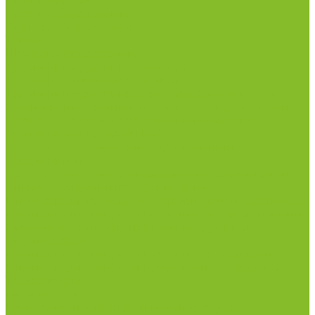
Столы весовые
Столы лабораторные
Стулья лабораторные
Тумбы
Шкафы лабораторные
Дезинфицирующие средства
Дезинфекционные коврики
Дезинфицирующие средства с альдегидами
Кожные антисептики, готовые растворы (спреи)
Средства на основе катионных поверхностно-
активных вещества (КПАВ)
Средства на основе кислородактивных
соединений
Средства на основе хлорактивных соединений
Химические индикаторы и тесты
Индикаторные полоски концентрации растворов
Индикаторы контроля Воздушной стерилизации
Биологические индикаторы воздушной
стерилизации
Индикаторы контроля Газовой стерилизации
Индикаторы контроля предстерил. обработки
Термометры
Гигрометры
Измерители влажности и температуры