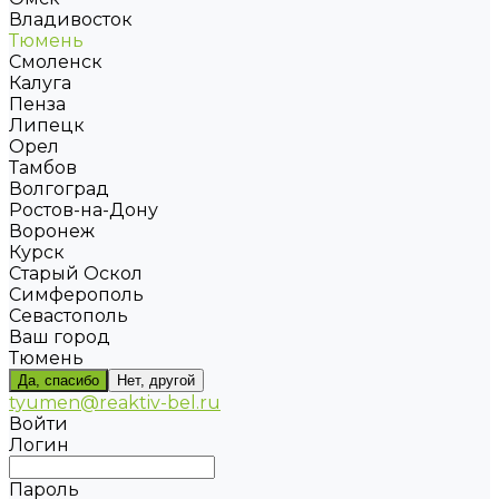
Владивосток
Тюмень
Смоленск
Калуга
Пенза
Липецк
Орел
Тамбов
Волгоград
Ростов-на-Дону
Воронеж
Курск
Старый Оскол
Симферополь
Севастополь
Ваш город
Тюмень
Да, спасибо
Нет, другой
tyumen@reaktiv-bel.ru
Войти
Логин
Пароль