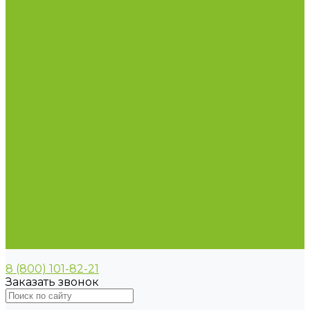
Пирометры (термометры инфракрасные)
Термометр биметаллический
Термометр для испытания нефтепродуктов
Термометр для сельского хозяйства
Термометр лабораторный
Термометр специальный
Термометр технический
Термометр электроконтактный
Вспомогательные материалы
Химия для бассейнов
Компания
Реквизиты
Сертификаты
Политика конфиденциальности
Прайс-лист
Спецпредложения
Доставка и оплата
Статьи
Контакты
8 (800) 101-82-21
Заказать звонок