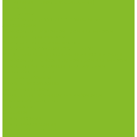
Сушильные шкафы (лабораторные)
Термостаты
Центрифуги
Приборы для дорожно-строительных
лабораторий
Приборы для молочной промышленности
Анализаторы влажности
Анализаторы качества молока
Анализаторы соматических клеток
Метод Кьельдаля (определение азота и белка)
Приборы для хлебопекарной промышленности
Приборы ПЧП и комплектующие к ним
Весы лабораторные
Пищевые добавки
Мебель лабораторная
Вытяжные шкафы
Мебель для кабинетов химии/физики
Мойки лабораторные
Раздевалки
Стеллажи
Столы весовые
Столы лабораторные
Стулья лабораторные
Тумбы