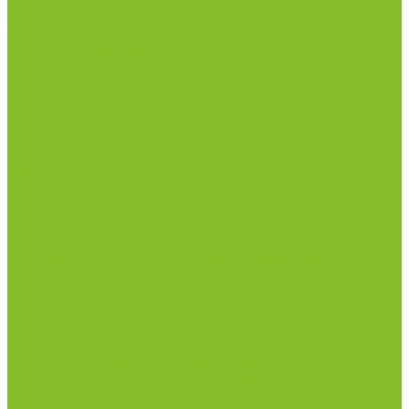
Маски и средства индивидуальной защиты
Термометры бесконтактные инфракрасные
Посуда лабораторная
Лабораторная посуда из пластика
Лабораторная посуда из стекла
Ареометры
Лабораторная посуда из фарфора
Приборы и оборудование
Микроскопы
Общелабораторное оборудование
Аквадистилляторы
Анализаторы
Бани лабораторные, колбонагреватели
Вискозиметры
Мешалки магнитные, перемешивающие
устройства
Нитратометры
Печи муфельные
Плиты нагревательные
Прочее лабораторное оборудование
рН-метры, иономеры, кондуктометры
Спектрофотометры и рефрактометры
Стерилизаторы