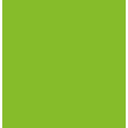
Шкафы лабораторные
Дезинфицирующие средства
Дезинфекционные коврики
Дезинфицирующие средства с альдегидами
Кожные антисептики, готовые растворы (спреи)
Средства на основе катионных поверхностно-
активных вещества (КПАВ)
Средства на основе кислородактивных
соединений
Средства на основе хлорактивных соединений
Химические индикаторы и тесты
Индикаторные полоски концентрации растворов
Индикаторы контроля Воздушной стерилизации
Биологические индикаторы воздушной
стерилизации
Индикаторы контроля Газовой стерилизации
Индикаторы контроля предстерил. обработки
Термометры
Гигрометры
Измерители влажности и температуры
Пирометры (термометры инфракрасные)
Термометр биметаллический
Термометр для испытания нефтепродуктов