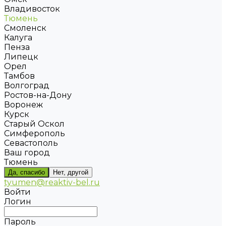
Владивосток
Тюмень
Смоленск
Калуга
Пенза
Липецк
Орел
Тамбов
Волгоград
Ростов-на-Дону
Воронеж
Курск
Старый Оскол
Симферополь
Севастополь
Ваш город
Тюмень
Да, спасибо
Нет, другой
tyumen@reaktiv-bel.ru
Войти
Логин
Пароль