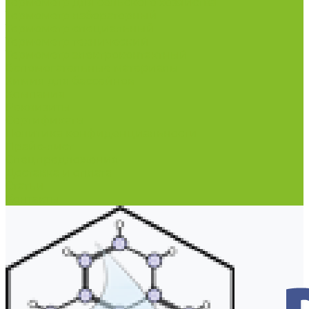
Термометр для сельского хозяйства
Термометр лабораторный
Термометр специальный
Термометр технический
Термометр электроконтактный
Вспомогательные материалы
Химия для бассейнов
Компания
Реквизиты
Сертификаты
Политика конфиденциальности
Прайс-лист
Спецпредложения
Доставка и оплата
Статьи
Контакты