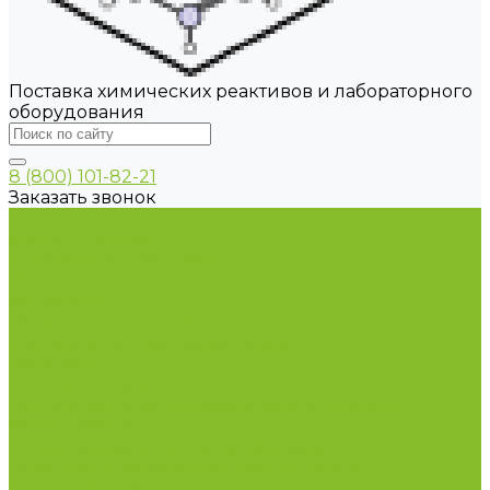
Поставка химических реактивов и лабораторного
оборудования
8 (800) 101-82-21
Заказать звонок
...
Каталог товаров
Химические реактивы
ГСО
Индикаторы
Питательные среды
Реагенты для водоподготовки
Реактивы
Стандарт-титры
Продукция для профилактики и борьбы с
инфекциями
Оборудование для дезинфекции
Дозаторы (диспенсеры) контактные и
бесконтактные